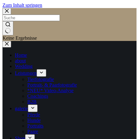
Zum Inhalt springen
Keine Ergebnisse
Home
about
Wedding
Leistungen
Tierfotografie
Portrait- & Paarfotografie
*NEU* Video-Analyse
Coachings
B2B
galerie
Pferde
Hunde
Portraits
Paare
Shop