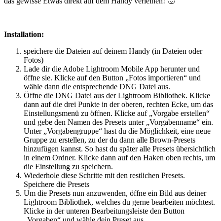
das gewisse Etwas direkt auf dem Handy verleihen! 🙂
Installation:
speichere die Dateien auf deinem Handy (in Dateien oder
Fotos)
Lade dir die Adobe Lightroom Mobile App herunter und
öffne sie. Klicke auf den Button „Fotos importieren“ und
wähle dann die entsprechende DNG Datei aus.
Öffne die DNG Datei aus der Lightroom Bibliothek. Klicke
dann auf die drei Punkte in der oberen, rechten Ecke, um das
Einstellungsmenü zu öffnen. Klicke auf „
Vorgabe erstellen“
und gebe den Namen des Presets unter „
Vorgabenname“
ein.
Unter „
Vorgabengruppe“
hast du die Möglichkeit, eine neue
Gruppe
zu erstellen, zu der du dann alle Brown-Presets
hinzufügen kannst. So hast du später alle Presets übersichtlich
in einem Ordner. Klicke dann auf den Haken oben rechts, um
die Einstellung zu speichern.
Wiederhole diese Schritte mit den restlichen Presets.
Speichere die Presets
Um die Presets nun anzuwenden, öffne ein Bild aus deiner
Lightroom Bibliothek, welches du gerne bearbeiten möchtest.
Klicke in der unteren Bearbeitungsleiste den Button
„
Vorgaben“
und wähle dein Preset aus.