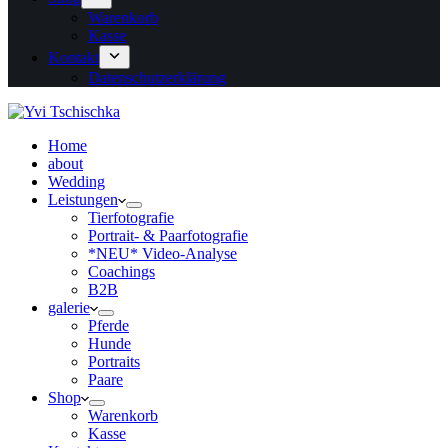
Warenkorb
Kasse
Kontakt
Datenschutzerklärung
Home
about
Wedding
Leistungen
Tierfotografie
Portrait- & Paarfotografie
*NEU* Video-Analyse
Coachings
B2B
galerie
Pferde
Hunde
Portraits
Paare
Shop
Warenkorb
Kasse