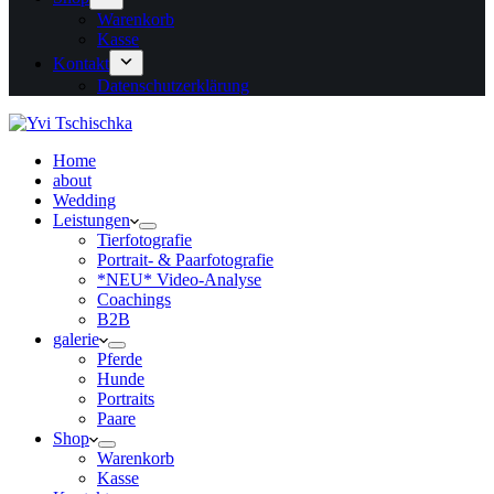
Warenkorb
Kasse
Kontakt
Datenschutzerklärung
Home
about
Wedding
Leistungen
Tierfotografie
Portrait- & Paarfotografie
*NEU* Video-Analyse
Coachings
B2B
galerie
Pferde
Hunde
Portraits
Paare
Shop
Warenkorb
Kasse