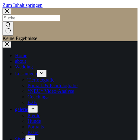
Zum Inhalt springen
Keine Ergebnisse
Home
about
Wedding
Leistungen
Tierfotografie
Portrait- & Paarfotografie
*NEU* Video-Analyse
Coachings
B2B
galerie
Pferde
Hunde
Portraits
Paare
Shop