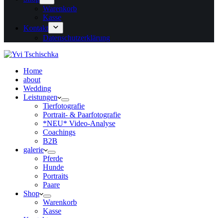
Warenkorb
Kasse
Kontakt
Datenschutzerklärung
Home
about
Wedding
Leistungen
Tierfotografie
Portrait- & Paarfotografie
*NEU* Video-Analyse
Coachings
B2B
galerie
Pferde
Hunde
Portraits
Paare
Shop
Warenkorb
Kasse