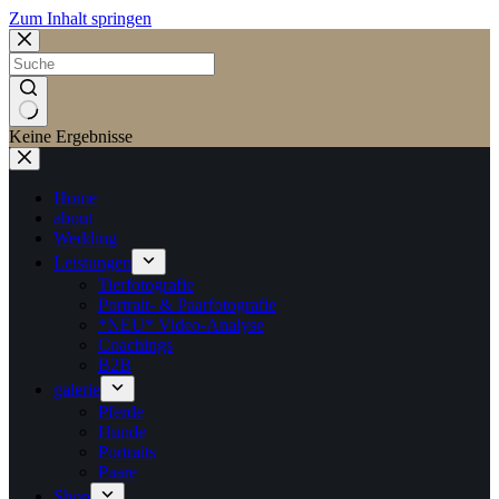
Zum Inhalt springen
Keine Ergebnisse
Home
about
Wedding
Leistungen
Tierfotografie
Portrait- & Paarfotografie
*NEU* Video-Analyse
Coachings
B2B
galerie
Pferde
Hunde
Portraits
Paare
Shop