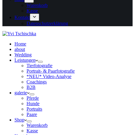
Warenkorb
Kasse
Kontakt
Datenschutzerklärung
Home
about
Wedding
Leistungen
Tierfotografie
Portrait- & Paarfotografie
*NEU* Video-Analyse
Coachings
B2B
galerie
Pferde
Hunde
Portraits
Paare
Shop
Warenkorb
Kasse