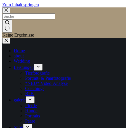
Zum Inhalt springen
Keine Ergebnisse
Home
about
Wedding
Leistungen
Tierfotografie
Portrait- & Paarfotografie
*NEU* Video-Analyse
Coachings
B2B
galerie
Pferde
Hunde
Portraits
Paare
Shop