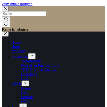
Zum Inhalt springen
Keine Ergebnisse
Home
about
Wedding
Leistungen
Tierfotografie
Portrait- & Paarfotografie
*NEU* Video-Analyse
Coachings
B2B
galerie
Pferde
Hunde
Portraits
Paare
Shop