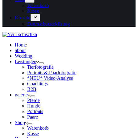
Warenkorb
Kasse
Kontakt
Datenschutzerklärung
Home
about
Wedding
Leistungen
Tierfotografie
Portrait- & Paarfotografie
*NEU* Video-Analyse
Coachings
B2B
galerie
Pferde
Hunde
Portraits
Paare
Shop
Warenkorb
Kasse