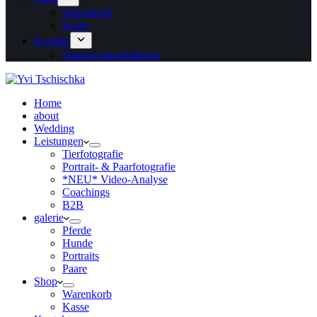
Warenkorb
Kasse
Kontakt
Datenschutzerklärung
Home
about
Wedding
Leistungen
Tierfotografie
Portrait- & Paarfotografie
*NEU* Video-Analyse
Coachings
B2B
galerie
Pferde
Hunde
Portraits
Paare
Shop
Warenkorb
Kasse