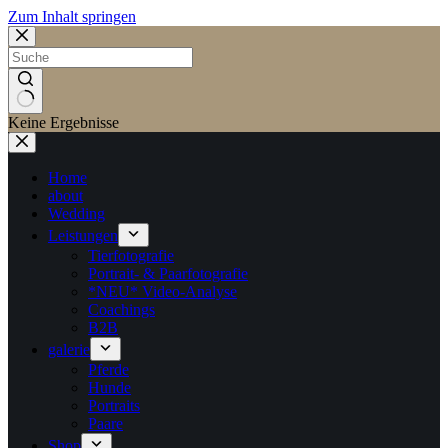
Zum Inhalt springen
Keine Ergebnisse
Home
about
Wedding
Leistungen
Tierfotografie
Portrait- & Paarfotografie
*NEU* Video-Analyse
Coachings
B2B
galerie
Pferde
Hunde
Portraits
Paare
Shop