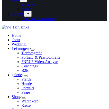
Warenkorb
Kasse
Kontakt
Datenschutzerklärung
Home
about
Wedding
Leistungen
Tierfotografie
Portrait- & Paarfotografie
*NEU* Video-Analyse
Coachings
B2B
galerie
Pferde
Hunde
Portraits
Paare
Shop
Warenkorb
Kasse