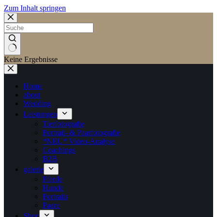
Zum Inhalt springen
Keine Ergebnisse
Home
about
Wedding
Leistungen
Tierfotografie
Portrait- & Paarfotografie
*NEU* Video-Analyse
Coachings
B2B
galerie
Pferde
Hunde
Portraits
Paare
Shop