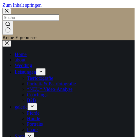
Zum Inhalt springen
Keine Ergebnisse
Home
about
Wedding
Leistungen
Tierfotografie
Portrait- & Paarfotografie
*NEU* Video-Analyse
Coachings
B2B
galerie
Pferde
Hunde
Portraits
Paare
Shop