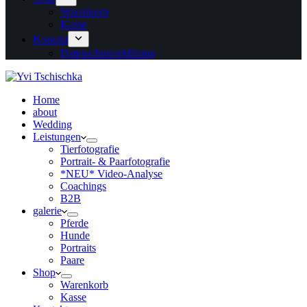
Warenkorb
Kasse
Kontakt
Datenschutzerklärung
Home
about
Wedding
Leistungen
Tierfotografie
Portrait- & Paarfotografie
*NEU* Video-Analyse
Coachings
B2B
galerie
Pferde
Hunde
Portraits
Paare
Shop
Warenkorb
Kasse