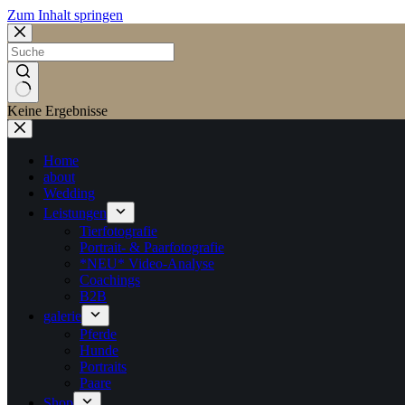
Zum Inhalt springen
Keine Ergebnisse
Home
about
Wedding
Leistungen
Tierfotografie
Portrait- & Paarfotografie
*NEU* Video-Analyse
Coachings
B2B
galerie
Pferde
Hunde
Portraits
Paare
Shop