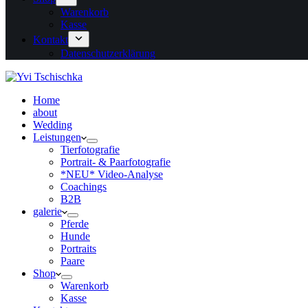
Warenkorb
Kasse
Kontakt
Datenschutzerklärung
Home
about
Wedding
Leistungen
Tierfotografie
Portrait- & Paarfotografie
*NEU* Video-Analyse
Coachings
B2B
galerie
Pferde
Hunde
Portraits
Paare
Shop
Warenkorb
Kasse