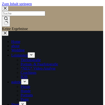
Zum Inhalt springen
Keine Ergebnisse
Home
about
Wedding
Leistungen
Tierfotografie
Portrait- & Paarfotografie
*NEU* Video-Analyse
Coachings
B2B
galerie
Pferde
Hunde
Portraits
Paare
Shop