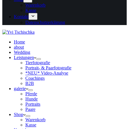
Warenkorb
Kasse
Kontakt
Datenschutzerklärung
Home
about
Wedding
Leistungen
Tierfotografie
Portrait- & Paarfotografie
*NEU* Video-Analyse
Coachings
B2B
galerie
Pferde
Hunde
Portraits
Paare
Shop
Warenkorb
Kasse