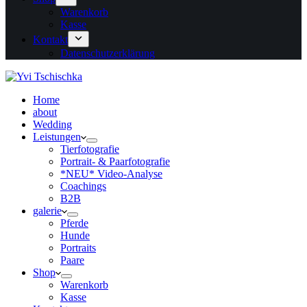
Warenkorb
Kasse
Kontakt
Datenschutzerklärung
Home
about
Wedding
Leistungen
Tierfotografie
Portrait- & Paarfotografie
*NEU* Video-Analyse
Coachings
B2B
galerie
Pferde
Hunde
Portraits
Paare
Shop
Warenkorb
Kasse