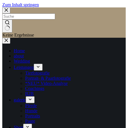
Zum Inhalt springen
Keine Ergebnisse
Home
about
Wedding
Leistungen
Tierfotografie
Portrait- & Paarfotografie
*NEU* Video-Analyse
Coachings
B2B
galerie
Pferde
Hunde
Portraits
Paare
Shop