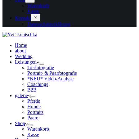
Warenkorb
Kasse
Kontakt
Datenschutzerklärung
Home
about
Wedding
Leistungen
Tierfotografie
Portrait- & Paarfotografie
*NEU* Video-Analyse
Coachings
B2B
galerie
Pferde
Hunde
Portraits
Paare
Shop
Warenkorb
Kasse