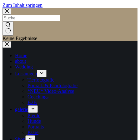
Zum Inhalt springen
Keine Ergebnisse
Home
about
Wedding
Leistungen
Tierfotografie
Portrait- & Paarfotografie
*NEU* Video-Analyse
Coachings
B2B
galerie
Pferde
Hunde
Portraits
Paare
Shop