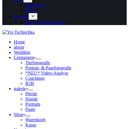
Warenkorb
Kasse
Kontakt
Datenschutzerklärung
Home
about
Wedding
Leistungen
Tierfotografie
Portrait- & Paarfotografie
*NEU* Video-Analyse
Coachings
B2B
galerie
Pferde
Hunde
Portraits
Paare
Shop
Warenkorb
Kasse