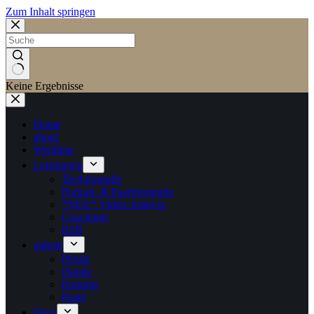
Zum Inhalt springen
Keine Ergebnisse
Home
about
Wedding
Leistungen
Tierfotografie
Portrait- & Paarfotografie
*NEU* Video-Analyse
Coachings
B2B
galerie
Pferde
Hunde
Portraits
Paare
Shop