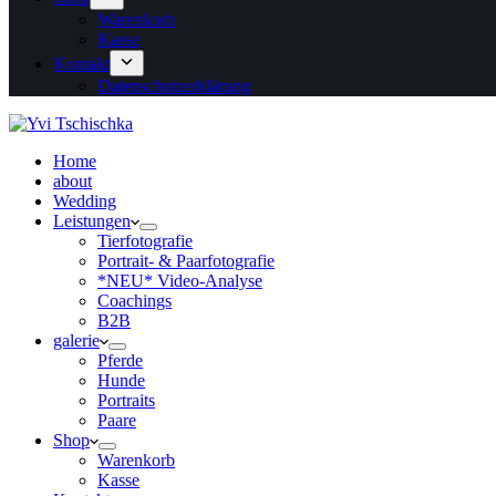
Warenkorb
Kasse
Kontakt
Datenschutzerklärung
Home
about
Wedding
Leistungen
Tierfotografie
Portrait- & Paarfotografie
*NEU* Video-Analyse
Coachings
B2B
galerie
Pferde
Hunde
Portraits
Paare
Shop
Warenkorb
Kasse