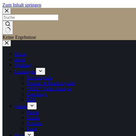
Zum Inhalt springen
Keine Ergebnisse
Home
about
Wedding
Leistungen
Tierfotografie
Portrait- & Paarfotografie
*NEU* Video-Analyse
Coachings
B2B
galerie
Pferde
Hunde
Portraits
Paare
Shop