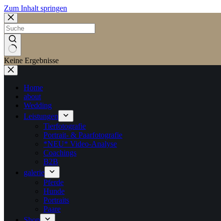
Zum Inhalt springen
Keine Ergebnisse
Home
about
Wedding
Leistungen
Tierfotografie
Portrait- & Paarfotografie
*NEU* Video-Analyse
Coachings
B2B
galerie
Pferde
Hunde
Portraits
Paare
Shop