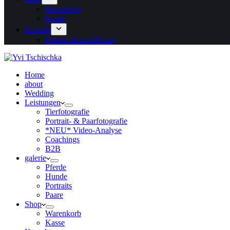
Warenkorb
Kasse
Kontakt
Datenschutzerklärung
Home
about
Wedding
Leistungen
Tierfotografie
Portrait- & Paarfotografie
*NEU* Video-Analyse
Coachings
B2B
galerie
Pferde
Hunde
Portraits
Paare
Shop
Warenkorb
Kasse