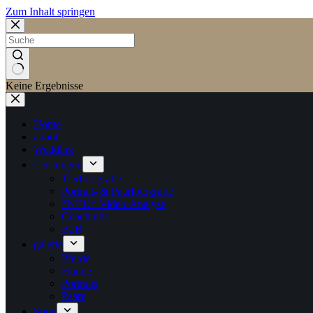
Zum Inhalt springen
Keine Ergebnisse
Home
about
Wedding
Leistungen
Tierfotografie
Portrait- & Paarfotografie
*NEU* Video-Analyse
Coachings
B2B
galerie
Pferde
Hunde
Portraits
Paare
Shop