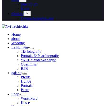
Warenkorb
Kasse
Kontakt
Datenschutzerklärung
Home
about
Wedding
Leistungen
Tierfotografie
Portrait- & Paarfotografie
*NEU* Video-Analyse
Coachings
B2B
galerie
Pferde
Hunde
Portraits
Paare
Shop
Warenkorb
Kasse