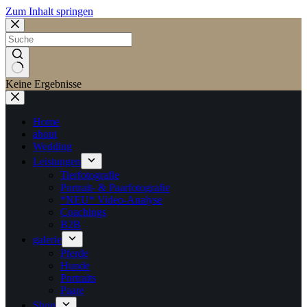
Zum Inhalt springen
Keine Ergebnisse
Home
about
Wedding
Leistungen
Tierfotografie
Portrait- & Paarfotografie
*NEU* Video-Analyse
Coachings
B2B
galerie
Pferde
Hunde
Portraits
Paare
Shop