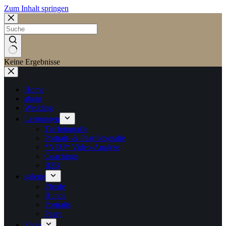
Zum Inhalt springen
Keine Ergebnisse
Home
about
Wedding
Leistungen
Tierfotografie
Portrait- & Paarfotografie
*NEU* Video-Analyse
Coachings
B2B
galerie
Pferde
Hunde
Portraits
Paare
Shop