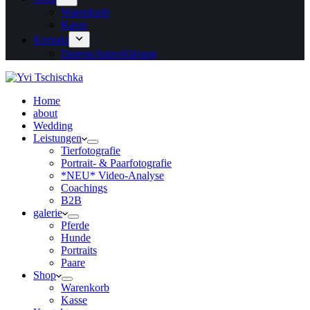
Warenkorb
Kasse
Kontakt
Datenschutzerklärung
Home
about
Wedding
Leistungen
Tierfotografie
Portrait- & Paarfotografie
*NEU* Video-Analyse
Coachings
B2B
galerie
Pferde
Hunde
Portraits
Paare
Shop
Warenkorb
Kasse