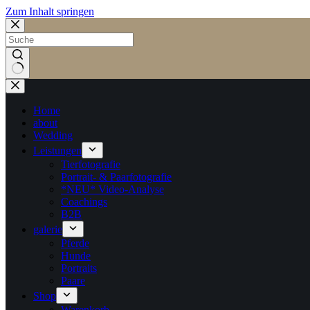
Zum Inhalt springen
Keine
Ergebnisse
Home
about
Wedding
Leistungen
Tierfotografie
Portrait- & Paarfotografie
*NEU* Video-Analyse
Coachings
B2B
galerie
Pferde
Hunde
Portraits
Paare
Shop
Warenkorb