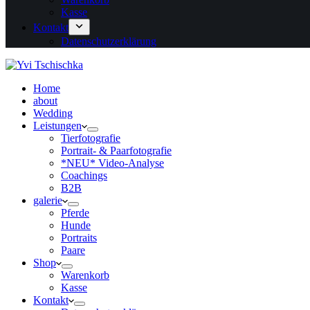
Kasse
Kontakt
Datenschutzerklärung
Home
about
Wedding
Leistungen
Tierfotografie
Portrait- & Paarfotografie
*NEU* Video-Analyse
Coachings
B2B
galerie
Pferde
Hunde
Portraits
Paare
Shop
Warenkorb
Kasse
Kontakt