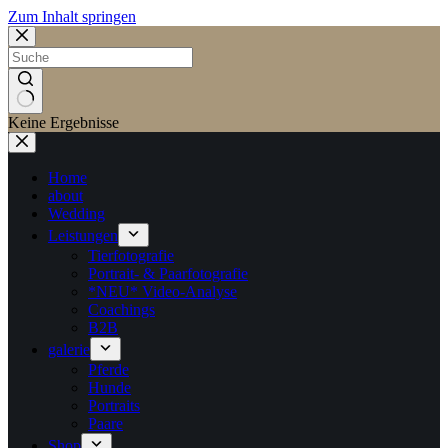
Zum Inhalt springen
Keine Ergebnisse
Home
about
Wedding
Leistungen
Tierfotografie
Portrait- & Paarfotografie
*NEU* Video-Analyse
Coachings
B2B
galerie
Pferde
Hunde
Portraits
Paare
Shop