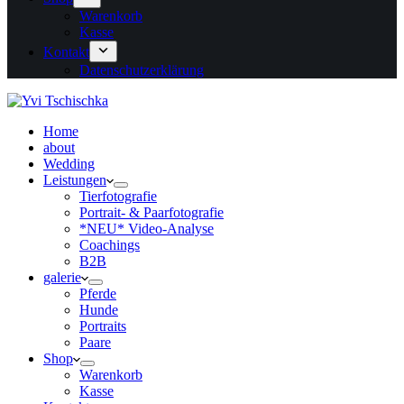
Warenkorb
Kasse
Kontakt
Datenschutzerklärung
Home
about
Wedding
Leistungen
Tierfotografie
Portrait- & Paarfotografie
*NEU* Video-Analyse
Coachings
B2B
galerie
Pferde
Hunde
Portraits
Paare
Shop
Warenkorb
Kasse