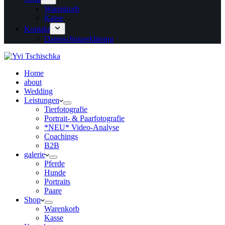
Warenkorb
Kasse
Kontakt
Datenschutzerklärung
Home
about
Wedding
Leistungen
Tierfotografie
Portrait- & Paarfotografie
*NEU* Video-Analyse
Coachings
B2B
galerie
Pferde
Hunde
Portraits
Paare
Shop
Warenkorb
Kasse