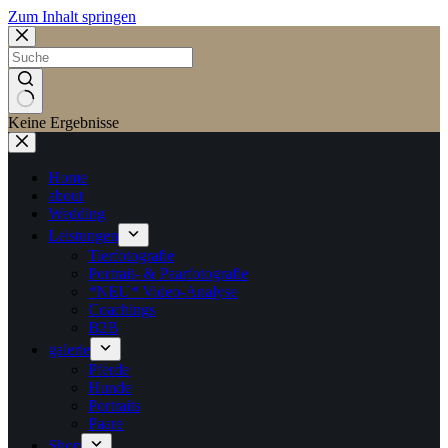
Zum Inhalt springen
Keine Ergebnisse
Home
about
Wedding
Leistungen
Tierfotografie
Portrait- & Paarfotografie
*NEU* Video-Analyse
Coachings
B2B
galerie
Pferde
Hunde
Portraits
Paare
Shop